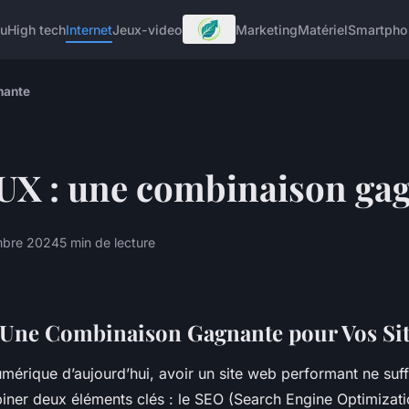
u
High tech
Internet
Jeux-video
Marketing
Matériel
Smartpho
nante
UX : une combinaison ga
mbre 2024
5 min de lecture
 Une Combinaison Gagnante pour Vos Si
érique d’aujourd’hui, avoir un site web performant ne suffit
iner deux éléments clés : le SEO (Search Engine Optimizati