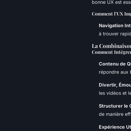
bonne UX est essen
Comment l’UX Imp
Navigation Int
à trouver rapi
La Combinaison
Comment Intégrer 
Contenu de Qu
répondre aux b
Divertir, Émo
les vidéos et l
Structurer le
de manière effi
Expérience Ut