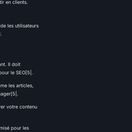
ir en clients.
de les utilisateurs
.
t. Il doit
 pour le SEO[5|.
me les articles,
gager[5|.
rer votre contenu
misé pour les