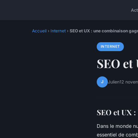
Act
Accueil
›
Internet
›
SEO et UX : une combinaison gag
INTERNET
SEO et 
J
Julien
12 nove
SEO et UX :
Dans le monde num
essentiel de comb