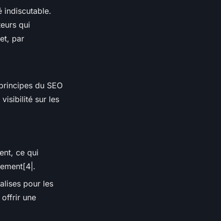
 indiscutable.
teurs qui
et, par
principes du SEO
isibilité sur les
nt, ce qui
cement[4|.
alises pour les
offrir une