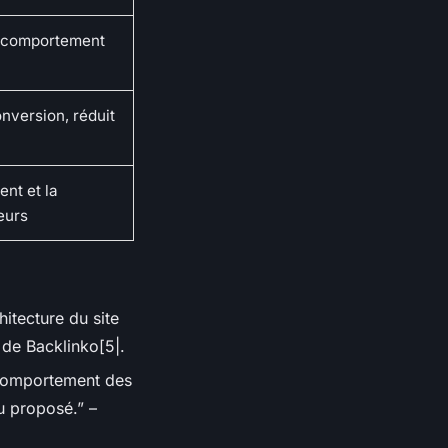
e comportement
nversion, réduit
nt et la
eurs
itecture du site
 de Backlinko[5|.
 comportement des
nu proposé.” –