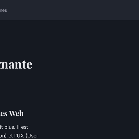
nes
gnante
tes Web
 plus. Il est
on) et l’UX (User