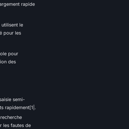
chargement rapide
tilisent le
sé pour les
ole pour
tion des
saisie semi-
nts rapidement[1|.
 recherche
 les fautes de