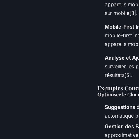
appareils mobi
sur mobile[3|.
Mobile-First 
mobile-first in
appareils mobi
Analyse et A
surveiller les 
résultats[5!.
Exemples Concr
Optimiser le Cha
Suggestions 
automatique pou
Gestion des F
approximative