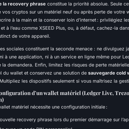
 la recovery phrase
constitue la priorité absolue. Seule c
 vos cryptos sur un matériel neuf ou après perte de votre wal
crire à la main et la conserver loin d’internet : privilégiez l
u et à l’eau comme XSEED Plus, ou, à défaut, cachez-la dans
stinct de votre appareil.
ues sociales constituent la seconde menace : ne divulguez j
ni à une application, ni à un service en ligne même pour Le
e la demandera. Enfin, limitez les risques de perte matérielle
 du wallet et conservez une solution de
sauvegarde cold w
ultipliez les dispositifs seulement si vous maîtrisez la ges
nfiguration d’un wallet matériel (Ledger Live, Trezo
m)
allet matériel nécessite une configuration initiale :
uvelle recovery phrase lors du premier démarrage sur l’app