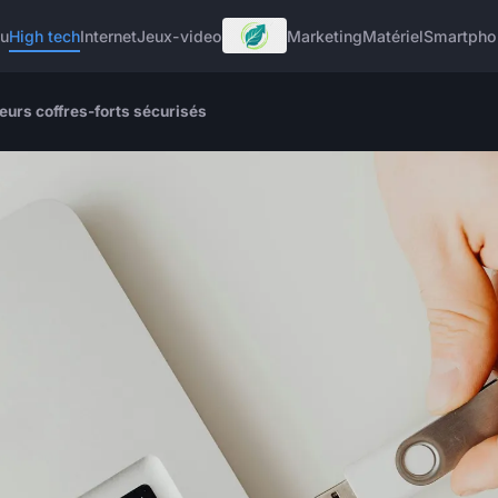
u
High tech
Internet
Jeux-video
Marketing
Matériel
Smartpho
leurs coffres-forts sécurisés