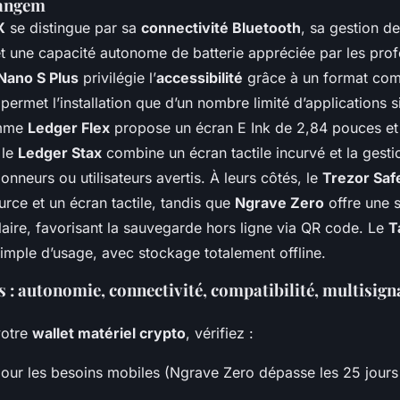
Tangem
X
se distingue par sa
connectivité Bluetooth
, sa gestion de
 une capacité autonome de batterie appréciée par les prof
Nano S Plus
privilégie l’
accessibilité
grâce à un format com
permet l’installation que d’un nombre limité d’applications 
amme
Ledger Flex
propose un écran E Ink de 2,84 pouces e
 le
Ledger Stax
combine un écran tactile incurvé et la gesti
ionneurs ou utilisateurs avertis. À leurs côtés, le
Trezor Saf
urce et un écran tactile, tandis que
Ngrave Zero
offre une 
laire, favorisant la sauvegarde hors ligne via QR code. Le
T
simple d’usage, avec stockage totalement offline.
fs : autonomie, connectivité, compatibilité, multisign
votre
wallet matériel crypto
, vérifiez :
our les besoins mobiles (Ngrave Zero dépasse les 25 jours