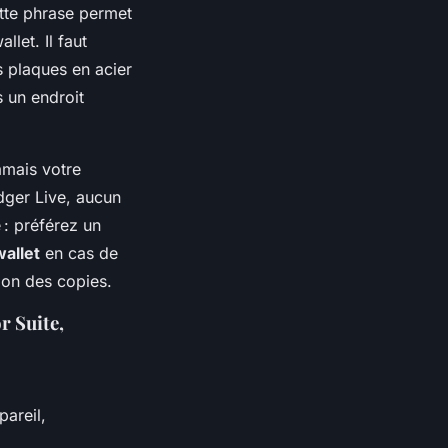
ette phrase permet
let. Il faut
es plaques en acier
 un endroit
amais votre
dger Live, aucun
 : préférez un
allet
en cas de
tion des copies.
r Suite,
areil,