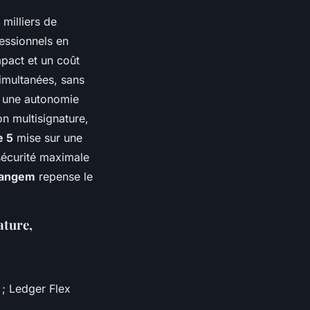
 milliers de
essionnels en
pact et un coût
simultanées, sans
t une autonomie
on multisignature,
e 5
mise sur une
sécurité maximale
angem
repense le
ature,
 ; Ledger Flex