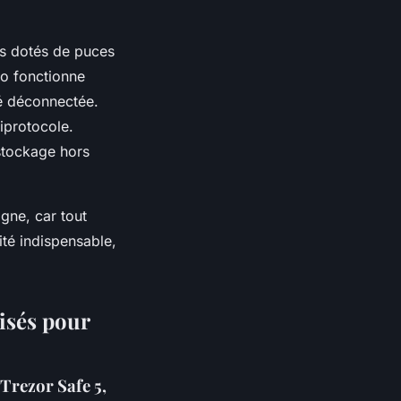
ts dotés de puces
ro fonctionne
té déconnectée.
tiprotocole.
 stockage hors
gne, car tout
ité indispensable,
lisés pour
 Trezor Safe 5,