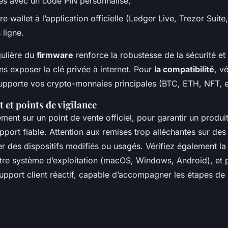
ès avec un code PIN personnalisé,
 wallet à l’application officielle (Ledger Live, Trezor Suite
 ligne.
gulière du
firmware
renforce la robustesse de la sécurité et
ns exposer la clé privée à internet. Pour
la compatibilité
, v
supporte vos crypto-monnaies principales (BTC, ETH, NFT, e
 et points de vigilance
ent sur un point de vente officiel, pour garantir un produit
upport fiable. Attention aux remises trop alléchantes sur de
r des dispositifs modifiés ou usagés. Vérifiez également la
otre système d’exploitation (macOS, Windows, Android), et p
support client réactif, capable d’accompagner les étapes de 