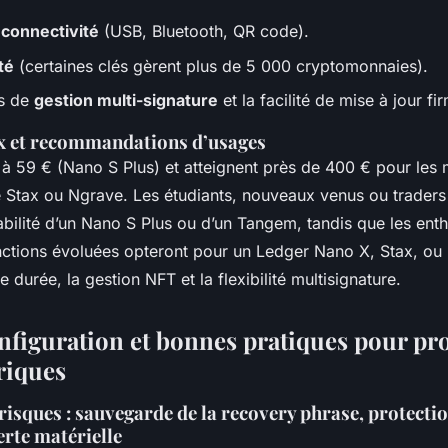
e
connectivité
(USB, Bluetooth, QR code).
té
(certaines clés gèrent plus de 5 000 cryptomonnaies).
és de
gestion multi-signature
et la facilité de mise à jour f
ix et recommandations d’usages
 à 59 € (Nano S Plus) et atteignent près de 400 € pour les
tax ou Ngrave. Les étudiants, nouveaux venus ou traders
iabilité d’un Nano S Plus ou d’un Tangem, tandis que les ent
nctions évoluées opteront pour un Ledger Nano X, Stax, ou
 durée, la gestion NFT et la flexibilité multisignature.
onfiguration et bonnes pratiques pour pr
riques
risques : sauvegarde de la recovery phrase, protectio
erte matérielle