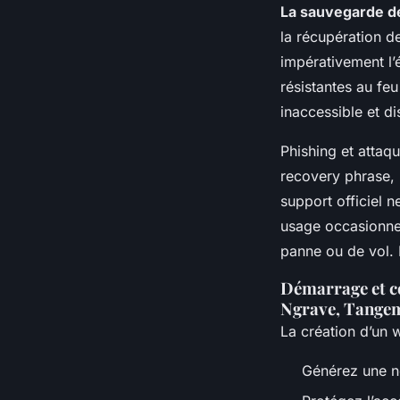
La sauvegarde de
la récupération de
impérativement l’é
résistantes au fe
inaccessible et di
Phishing et attaq
recovery phrase, 
support officiel n
usage occasionnel
panne ou de vol. M
Démarrage et co
Ngrave, Tange
La création d’un w
Générez une no