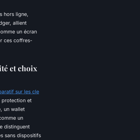
 hors ligne,
ger, allient
s comme un écran
r ces coffres-
ité et choix
ratif sur les cle
 protection et
, un wallet
t comme un
se distinguent
s sans dispositifs