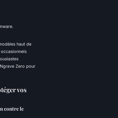
irmware.
 modèles haut de
 occasionnels
housiastes
 Ngrave Zero pour
otéger vos
n contre le