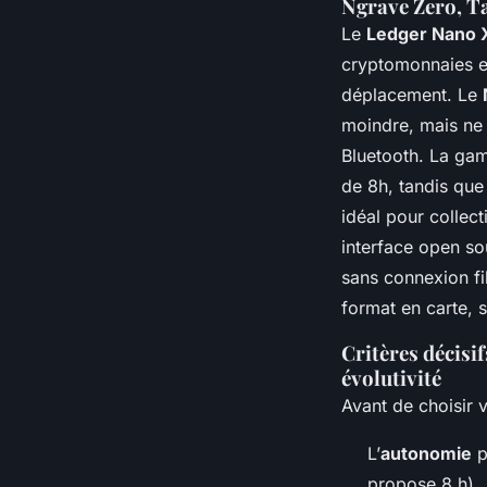
Ngrave Zero, 
Le
Ledger Nano 
cryptomonnaies et
déplacement. Le
moindre, mais ne 
Bluetooth. La g
de 8h, tandis que
idéal pour collect
interface open so
sans connexion fi
format en carte, 
Critères décisi
évolutivité
Avant de choisir 
L’
autonomie
p
propose 8 h).