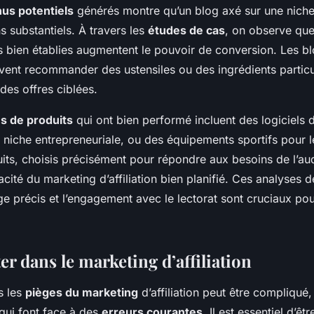
us potentiels
générés montre qu’un blog axé sur une niche
s substantiels. À travers les
études de cas
, on observe que
bien établies augmentent le pouvoir de conversion. Les bl
ent recommander des ustensiles ou des ingrédients particu
des offres ciblées.
s de produits
qui ont bien performé incluent des logiciels 
 niche entrepreneuriale, ou des équipements sportifs pour 
uits, choisis précisément pour répondre aux besoins de l’au
acité du marketing d’affiliation bien planifié. Ces analyses 
e précis et l’engagement avec le lectorat sont cruciaux po
ter dans le marketing d’affiliation
s les
pièges du marketing
d’affiliation peut être compliqué,
 qui font face à des
erreurs courantes
. Il est essentiel d’ê