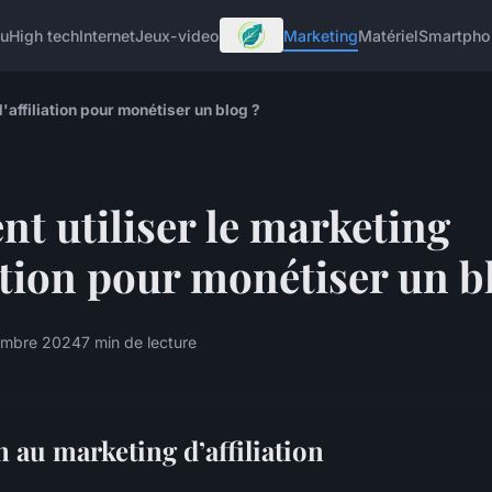
u
High tech
Internet
Jeux-video
Marketing
Matériel
Smartpho
'affiliation pour monétiser un blog ?
 utiliser le marketing
iation pour monétiser un b
embre 2024
7 min de lecture
 au marketing d’affiliation