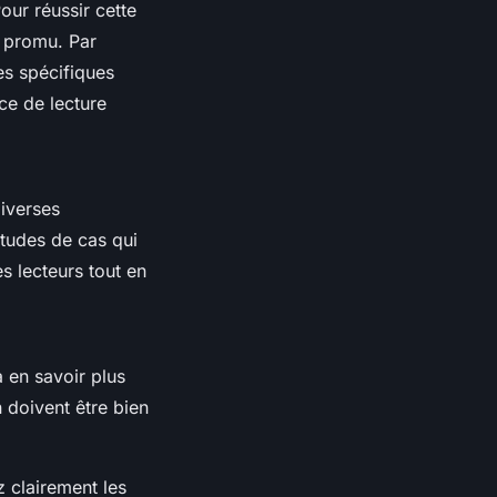
Pour réussir cette
t promu. Par
es spécifiques
nce de lecture
diverses
études de cas qui
es lecteurs tout en
à en savoir plus
n doivent être bien
z clairement les