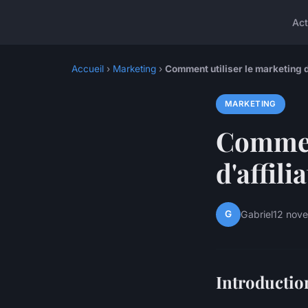
Act
Accueil
›
Marketing
›
Comment utiliser le marketing d
MARKETING
Comment
d'affil
G
Gabriel
12 nov
Introduction