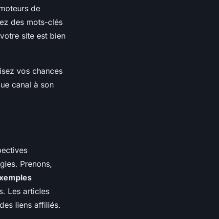
 moteurs de
isez des mots-clés
otre site est bien
misez vos chances
que canal à son
pectives
gies. Prenons,
xemples
. Les articles
es liens affiliés.