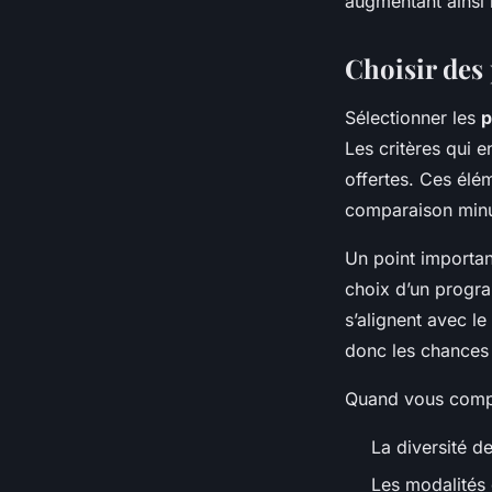
augmentant ainsi l
Choisir des
Sélectionner les
p
Les critères qui e
offertes. Ces élé
comparaison minu
Un point importan
choix d’un program
s’alignent avec le
donc les chances
Quand vous compare
La diversité d
Les modalités