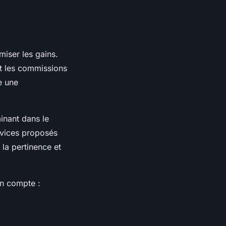
miser les gains.
 et les commissions
e une
minant dans le
ervices proposés
 la pertinence et
en compte :