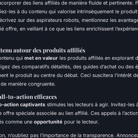
incorporer des liens affiliés de manière fluide et pertinente. 
ciez-les à du contenu qui
valorise
intrinsèquement le produi
écrivez sur des aspirateurs robots, mentionnez les avantag
ié offre, en veillant à ce que les liens enrichissent l’expérie
tenu autour des produits affiliés
ontenu qui
met en valeur
les produits affiliés en explorant 
igez des comparatifs détaillés, des guides d’achat ou des 
ent le produit au centre du débat. Ceci suscitera l’intérêt d
ns de manière congruente.
all-to-action efficaces
to-action captivants
stimules les lecteurs à agir. Invitez-les 
e offre spéciale associée au lien affilié. Ces appels à l’actio
ntés comme une
opportunité
pour le lecteur.
tion, n’oubliez pas l’importance de la transparence. Annonce