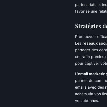
partenariats et in
favorise une rela
Stratégies d
Promouvoir effi
Les
réseaux soci
partager des cont
un trafic précieux
pour captiver vot
L’
email marketin
permet de commun
emails avec des
achats via vos lie
vos abonnés.